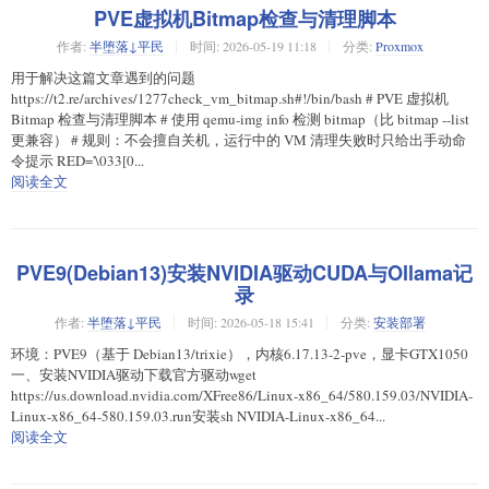
PVE虚拟机Bitmap检查与清理脚本
作者:
半堕落↓平民
时间:
2026-05-19 11:18
分类:
Proxmox
用于解决这篇文章遇到的问题
https://t2.re/archives/1277check_vm_bitmap.sh#!/bin/bash # PVE 虚拟机
Bitmap 检查与清理脚本 # 使用 qemu-img info 检测 bitmap（比 bitmap --list
更兼容） # 规则：不会擅自关机，运行中的 VM 清理失败时只给出手动命
令提示 RED='\033[0...
阅读全文
PVE9(Debian13)安装NVIDIA驱动CUDA与Ollama记
录
作者:
半堕落↓平民
时间:
2026-05-18 15:41
分类:
安装部署
环境：PVE9（基于 Debian13/trixie），内核6.17.13-2-pve，显卡GTX1050
一、安装NVIDIA驱动下载官方驱动wget
https://us.download.nvidia.com/XFree86/Linux-x86_64/580.159.03/NVIDIA-
Linux-x86_64-580.159.03.run安装sh NVIDIA-Linux-x86_64...
阅读全文