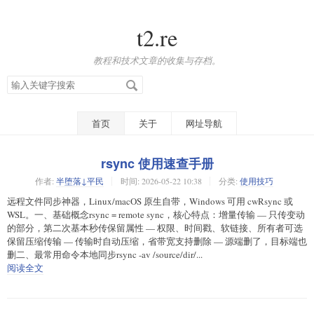
t2.re
教程和技术文章的收集与存档。
搜
索
关
键
字
首页
关于
网址导航
rsync 使用速查手册
作者:
半堕落↓平民
时间:
2026-05-22 10:38
分类:
使用技巧
远程文件同步神器，Linux/macOS 原生自带，Windows 可用 cwRsync 或
WSL。一、基础概念rsync = remote sync，核心特点：增量传输 — 只传变动
的部分，第二次基本秒传保留属性 — 权限、时间戳、软链接、所有者可选
保留压缩传输 — 传输时自动压缩，省带宽支持删除 — 源端删了，目标端也
删二、最常用命令本地同步rsync -av /source/dir/...
阅读全文