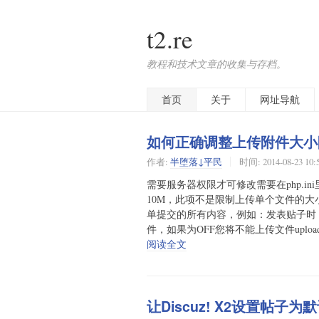
t2.re
教程和技术文章的收集与存档。
首页
关于
网址导航
如何正确调整上传附件大小限制
作者:
半堕落↓平民
时间:
2014-08-23 10:
需要服务器权限才可修改需要在php.ini里设
10M，此项不是限制上传单个文件的
单提交的所有内容，例如：发表贴子时，贴子标
件，如果为OFF您将不能上传文件upload_tmp_
阅读全文
让Discuz! X2设置帖