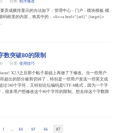
22
分类:
程序修改
示，要弄成横排显示的办法如下：管理中心 - 门户 - 模块模板-模
，将其中的：<li><a href="{url}" {target}>
..
标题字数突破80的限制
20
分类:
使用技巧
Discuz! X2.5之后那个帖子基础上再做了下修改。当一些用户
个字符超出的部分被剪切掉了，特别是一些用户发送一些英文或
过180个字符，又特别论坛编码是UTF-8格式，因为一个字
字，很多用户想修改这个80个字符的限制。想去掉这个字数限
1
...
84
85
86
87