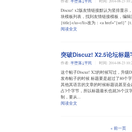
作者:
半堕落↓平民
时间:
2014-08-23 10:
Discuz! x2版友情链接默认为竖排显
块模板列表，找到友情链接模板，编辑源码框里的内容
{title}</a></li>改为：<a href="{url}" {t.
阅读全文
突破Discuz! X2.5论坛
作者:
半堕落↓平民
时间:
2014-08-23 10:
这个帖子Discuz! X2的时候写过，升级
发布帖子的时候 标题要是超过了80
其他其语言的文章的时候标题说甚至会超
占3个字节，所以标题最长也就26个汉
制，要从...
阅读全文
« 前一页