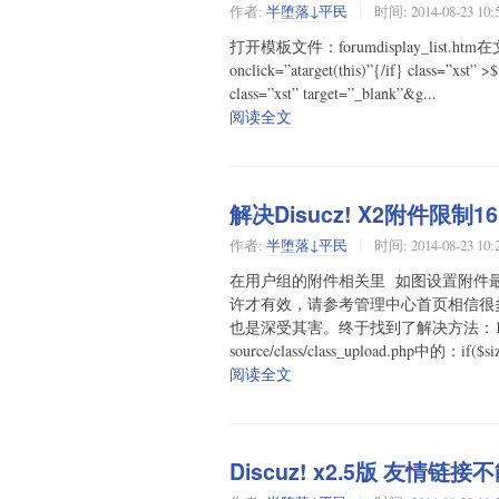
作者:
半堕落↓平民
时间:
2014-08-23 10:
打开模板文件：forumdisplay_list.htm
onclick=”atarget(this)”{/if} class=”xst”
class=”xst” target=”_blank”&g...
阅读全文
解决Disucz! X2附件限制1
作者:
半堕落↓平民
时间:
2014-08-23 10:
在用户组的附件相关里 如图设置附件最大尺寸
许才有效，请参考管理中心首页相信很多
也是深受其害。终于找到了解决方法：1、首
source/class/class_upload.php中的：if($siz
阅读全文
Discuz! x2.5版 友情链