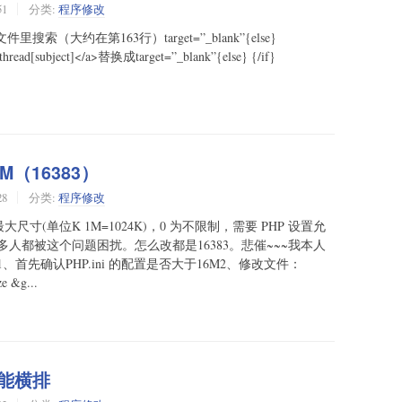
51
分类:
程序修改
在文件里搜索（大约在第163行）target=”_blank”{else}
 >$thread[subject]</a>替换成target=”_blank”{else} {/if}
6M（16383）
28
分类:
程序修改
(单位K 1M=1024K)，0 为不限制，需要 PHP 设置允
人都被这个问题困扰。怎么改都是16383。悲催~~~我本人
先确认PHP.ini 的配置是否大于16M2、修改文件：
e &g...
接不能横排