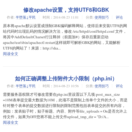
修改apache设置，支持UTF8和GBK
作者:
半堕落↓平民
时间：2014-08-23 11:01
分类:
使用技巧
评论
原本将apache默认设置成强制GBK编码解释网站，使得后来安装UTF8的网
站代码时出现乱码的情况解决方法，修改 /etc/httpd/conf/httpd.conf 文件，
将其中AddDefaultCharset行注释掉（前面加#）保存后重新启动
apache/usr/sbin/apachectl restart这样就即可解析GBK的网站，又能解析
UTF8的网站了！来源：http://sha...
阅读全文
如何正确调整上传附件大小限制（php.ini）
作者:
半堕落↓平民
时间：2014-08-23 10:56
分类:
使用技巧
评论
需要服务器权限才可修改需要在php.ini里设置以下几项:post_max_size
=10M表单提交最大数据为10M，此项不是限制上传单个文件的大小，而是
针对整个表单的提交数据进行限制的限制范围包括表单提交的所有内容，
例如：发表贴子时，贴子标题、内容、附件等file_uploads = On是否允许上
传文件，如果为OFF您将不能上传文件upload_tmp_dir = "D:/A...
阅读全文