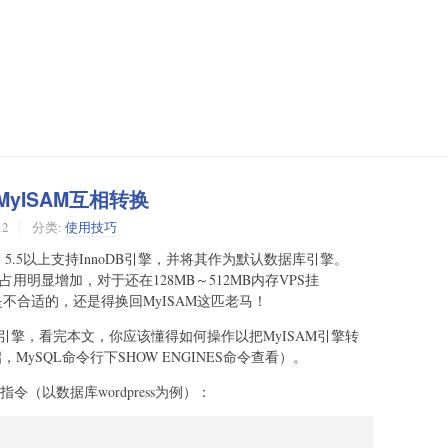
MyISAM互相转换
12
分类:
使用技巧
DB）5.5以上支持InnoDB引擎，并将其作为默认数据库引擎。
占用明显增加，对于还在128MB～512MB内存VPS挂
oDB是不合适的，还是得换回MyISAM这匹老马！
AM引擎，看完本文，你应该懂得如何操作以把MyISAM引擎转
启，MySQL命令行下SHOW ENGINES命令查看）。
令（以数据库wordpress为例）：