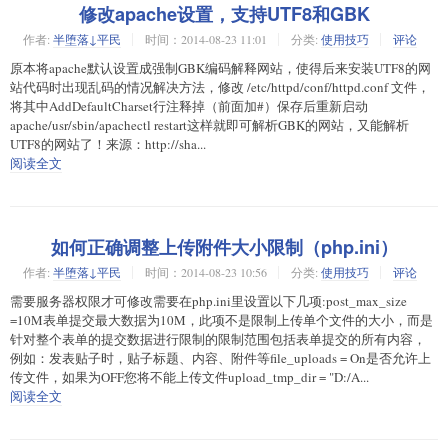
修改apache设置，支持UTF8和GBK
作者:
半堕落↓平民
时间：2014-08-23 11:01
分类:
使用技巧
评论
原本将apache默认设置成强制GBK编码解释网站，使得后来安装UTF8的网
站代码时出现乱码的情况解决方法，修改 /etc/httpd/conf/httpd.conf 文件，
将其中AddDefaultCharset行注释掉（前面加#）保存后重新启动
apache/usr/sbin/apachectl restart这样就即可解析GBK的网站，又能解析
UTF8的网站了！来源：http://sha...
阅读全文
如何正确调整上传附件大小限制（php.ini）
作者:
半堕落↓平民
时间：2014-08-23 10:56
分类:
使用技巧
评论
需要服务器权限才可修改需要在php.ini里设置以下几项:post_max_size
=10M表单提交最大数据为10M，此项不是限制上传单个文件的大小，而是
针对整个表单的提交数据进行限制的限制范围包括表单提交的所有内容，
例如：发表贴子时，贴子标题、内容、附件等file_uploads = On是否允许上
传文件，如果为OFF您将不能上传文件upload_tmp_dir = "D:/A...
阅读全文