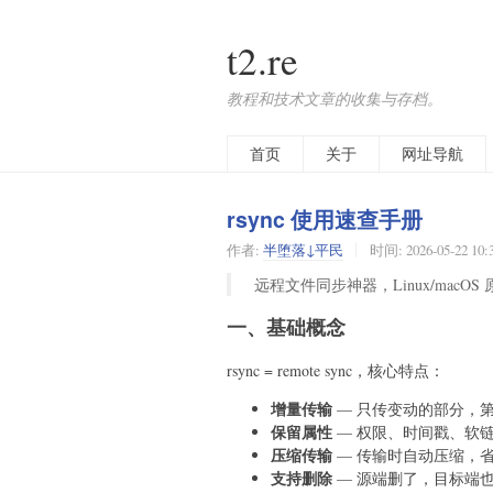
t2.re
教程和技术文章的收集与存档。
首页
关于
网址导航
rsync 使用速查手册
作者:
半堕落↓平民
时间:
2026-05-22 10:
远程文件同步神器，Linux/macOS 原
一、基础概念
rsync = remote sync，核心特点：
增量传输
— 只传变动的部分，
保留属性
— 权限、时间戳、软
压缩传输
— 传输时自动压缩，
支持删除
— 源端删了，目标端