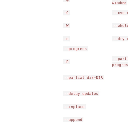
window
-C
--cvs-
-W
--whol
-n
--dry-
--progress
--part
-P
progres
--partial-dir=DIR
--delay-updates
--inplace
--append