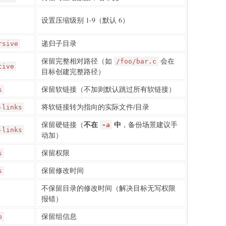
设置压缩级别 1-9（默认 6）
递归子目录
rsive
保留完整相对路径（如
会在
/foo/bar.c
tive
目标创建完整路径）
保留软链接（不加则默认跳过所有软链接）
s
将软链接转为指向的实际文件/目录
-links
不在
中
保留硬链接（
，备份场景建议手
-a
-links
动加）
保留权限
s
保留修改时间
s
不保留目录的修改时间（解决目标无写权限
报错）
保留组信息
p