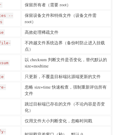
保留所有者（需要 root）
r
保留设备文件和特殊文件（设备文件需
ces --
root）
s
高效处理稀疏文件
se
不跨越文件系统边界（备份时防止进入挂载
file-
点）
以 checksum 判断文件是否变化，替代默认的
ksum
size+modtime
只更新，不覆盖目标端比源端更新的文件
te
忽略 size+time 快速检查，强制重新评估所有
re-
文件
跳过目标端已存在的文件（不论内容是否变
化）
仅用文件大小判断变化，忽略时间戳
fy-
时间戳容差窗口（秒），默认 0