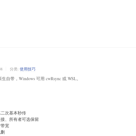
38
分类:
使用技巧
生自带，Windows 可用 cwRsync 或 WSL。
第二次基本秒传
链接、所有者可选保留
省带宽
也删