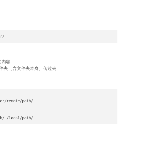
r/
的内容
文件夹（含文件夹本身）传过去
e:/remote/path/

h/ /local/path/