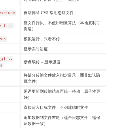
自动排除 CVS 常用忽略文件
exclude
整文件拷贝，不使用增量算法（本地复制可
e-file
提速）
模拟运行，只看不传
run
显示实时进度
ial --
断点续传 + 显示进度
s
将部分传输文件放入指定目录（而非默认隐
藏文件）
延迟更新到传输结束再统一移动（原子性更
好）
直接写入目标文件，不创建临时文件
追加数据到文件末尾（适合日志文件，需保
证数据一致）