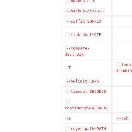
/
--backup
-b
--backup-dir=DIR
--suffix=SUFFIX
--link-dest=DIR
--compare-
dest=DIR
--temp
-T
dir=DIR
--bwlimit=KBPS
--timeout=SECONDS
--
contimeout=SECONDS
-e
--rsh
--rsync-path=PATH