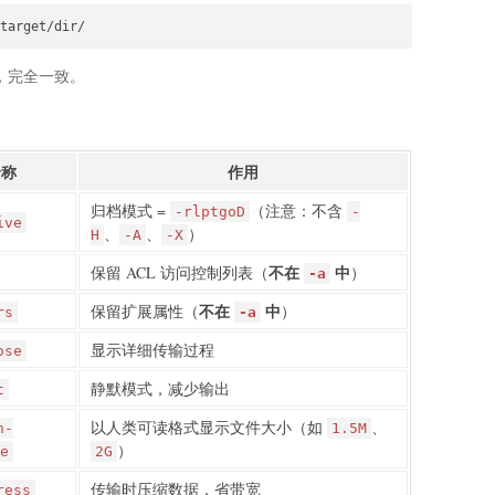
target/dir/
，完全一致。
全称
作用
归档模式 =
（注意：不含
-rlptgoD
-
ive
、
、
）
H
-A
-X
不在
中
保留 ACL 访问控制列表（
）
-a
不在
中
保留扩展属性（
）
rs
-a
显示详细传输过程
ose
静默模式，减少输出
t
以人类可读格式显示文件大小（如
、
n-
1.5M
）
e
2G
传输时压缩数据，省带宽
ress