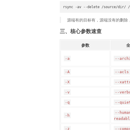
rsync -av --delete /source/dir/ /
源端有的目标有，源端没有的删除
三、核心参数速查
参数
-a
--arch
-A
--acls
-X
--xatt
-v
--verb
-q
--quie
--huma
-h
readabl
-z
--comp