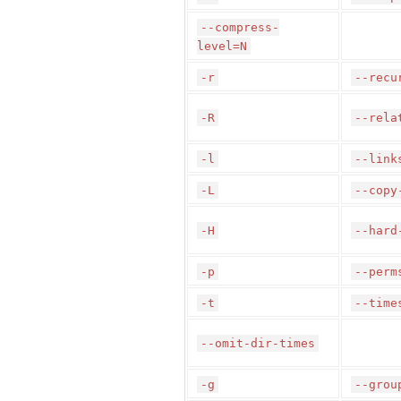
--compress-
level=N
-r
--recu
-R
--rela
-l
--link
-L
--copy
-H
--hard
-p
--perm
-t
--time
--omit-dir-times
-g
--grou