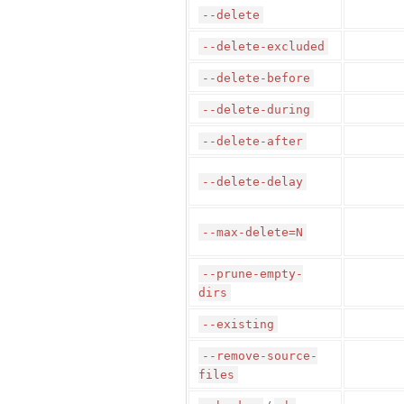
--delete
--delete-excluded
--delete-before
--delete-during
--delete-after
--delete-delay
--max-delete=N
--prune-empty-
dirs
--existing
--remove-source-
files