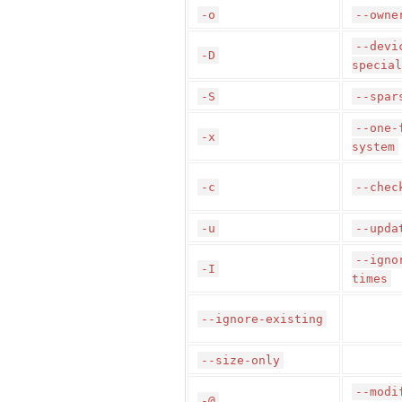
-o
--owne
--devi
-D
special
-S
--spar
--one-
-x
system
-c
--chec
-u
--upda
--igno
-I
times
--ignore-existing
--size-only
--modi
-@