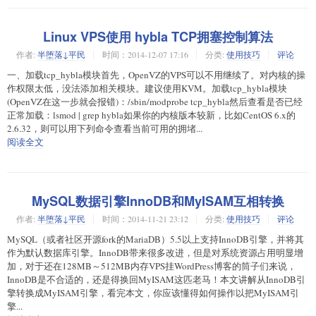
Linux VPS使用 hybla TCP拥塞控制算法
作者:
半堕落↓平民
时间：2014-12-07 17:16
分类:
使用技巧
评论
一、加载tcp_hybla模块首先，OpenVZ的VPS可以不用继续了。对内核的操
作权限太低，没法添加相关模块。建议使用KVM。加载tcp_hybla模块
(OpenVZ在这一步就会报错)：/sbin/modprobe tcp_hybla然后查看是否已经
正常加载：lsmod | grep hybla如果你的内核版本较新，比如CentOS 6.x的
2.6.32，则可以用下列命令查看当前可用的拥堵...
阅读全文
MySQL数据引擎InnoDB和MyISAM互相转换
作者:
半堕落↓平民
时间：2014-11-21 23:12
分类:
使用技巧
评论
MySQL（或者社区开源fork的MariaDB）5.5以上支持InnoDB引擎，并将其
作为默认数据库引擎。InnoDB带来很多改进，但是对系统资源占用明显增
加，对于还在128MB～512MB内存VPS挂WordPress博客的筒子们来说，
InnoDB是不合适的，还是得换回MyISAM这匹老马！本文讲解从InnoDB引
擎转换成MyISAM引擎，看完本文，你应该懂得如何操作以把MyISAM引
擎...