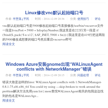
Linux修改vnc默认起始端口号
作者:
半堕落↓平民
时间：2014-12-09 20:36
分类:
使用技巧
评论
vnc默认起始端口号是5900修改起始端口号直接修改/usr/bin/vncserver文件
一段是$vncPort = 5900 + $displayNumber;我这里是在222行另一段是 if
(!bind(S, pack(‘S n x12’, $AF_INET, 5900 + $n))) {我这里是在419行把这两段
的5900修改成想要的端口号然后重启vncserver即可
阅读全文
Windows Azure安装gnome出现“WALinuxAgent
conflicts with NetworkManager”错误
作者:
半堕落↓平民
时间：2014-12-09 20:15
分类:
问题处理
评论
错误大致是这样的Error: WALinuxAgent conflicts with 1:NetworkManager-
0.8.1-75.el6.x86_64 You could try using —skip-broken to work around the
problem解决方法先用yum list | more查找WALinuxAgent相关的包我这边找
到的包名是WALinuxAge...
阅读全文