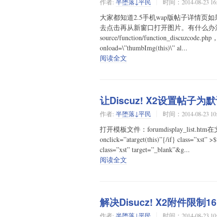
作者:
半堕落↓平民
时间：2014-08-23 16
大家都知道2.5手机wap版帖子详情页如
去点击再从新窗口打开图片。有什么办
source/function/function_discuzc
onload=\”thumbImg(this)\” al...
阅读全文
让Discuz! X2设置帖
作者:
半堕落↓平民
时间：2014-08-23 10
打开模板文件：forumdisplay_list.htm
onclick=”atarget(this)”{/if} class=”xst”
class=”xst” target=”_blank”&g...
阅读全文
解决Disucz! X2附件限制1
作者:
半堕落↓平民
时间：2014-08-23 10