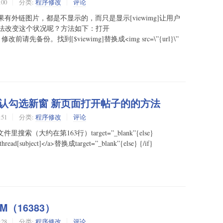
:00
分类:
程序修改
评论
果有外链图片，都是不显示的，而只是显示[viewimg]让用户
法改变这个状况呢？方法如下：打开
ode.php，修改前请先备份。找到[$viewimg]替换成<img src=\”{url}\”
子为默认勾选新窗 新页面打开帖子的的方法
:51
分类:
程序修改
评论
在文件里搜索（大约在第163行）target=”_blank”{else}
 >$thread[subject]</a>替换成target=”_blank”{else} {/if}
6M（16383）
:28
分类:
程序修改
评论