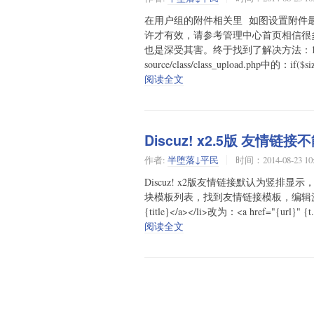
在用户组的附件相关里 如图设置附件最大尺寸
许才有效，请参考管理中心首页相信很多
也是深受其害。终于找到了解决方法：1、首
source/class/class_upload.php中的：if($siz
阅读全文
Discuz! x2.5版 友情链
作者:
半堕落↓平民
时间：2014-08-23 10
Discuz! x2版友情链接默认为竖排显
块模板列表，找到友情链接模板，编辑源码框里的内容
{title}</a></li>改为：<a href="{url}" {t.
阅读全文