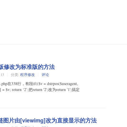
问触屏版修改为标准版的方法
:13
分类:
程序修改
评论
.php在338行，有段if(($v = dstrpos($useragent,
’] = $v; return ‘2’;把return '2';改为return '1';搞定
版外链图片由[viewimg]改为直接显示的方法