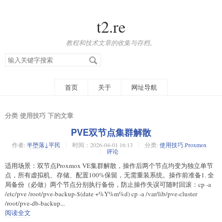
t2.re
教程和技术文章的收集与存档。
搜
索
关
键
字
首页
关于
网址导航
分类 使用技巧 下的文章
PVE双节点集群解散
作者:
半堕落↓平民
时间：2026-04-01 16:13
分类:
使用技巧
,
Proxmox
评论
适用场景：双节点Proxmox VE集群解散，操作后两个节点均变为独立单节
点，所有虚拟机、存储、配置100%保留，无需重装系统。操作前准备1. 全
局备份（必做）两个节点分别执行备份，防止操作失误可随时回滚：cp -a
/etc/pve /root/pve-backup-$(date +%Y%m%d) cp -a /var/lib/pve-cluster
/root/pve-db-backup...
阅读全文