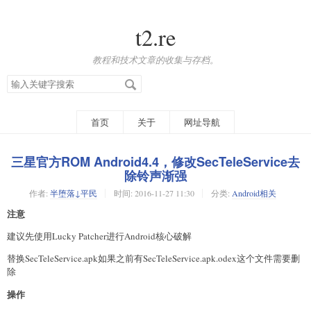
t2.re
教程和技术文章的收集与存档。
搜
索
关
键
字
首页
关于
网址导航
三星官方ROM Android4.4，修改SecTeleService去
除铃声渐强
作者:
半堕落↓平民
时间:
2016-11-27 11:30
分类:
Android相关
注意
建议先使用Lucky Patcher进行Android核心破解
替换SecTeleService.apk如果之前有SecTeleService.apk.odex这个文件需要删
除
操作