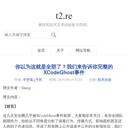
t2.re
教程和技术文章的收集与存档。
搜
索
关
键
字
首页
关于
网址导航
你以为这就是全部了？我们来告诉你完整的
XCodeGhost事件
作者:
半堕落↓平民
时间:
2015-09-19 21:03
分类:
技术杂谈
博文作者：Gmxp
博文内容：
【前言】
这几天安全圈几乎被XCodeGhost事件刷屏，大家都非常关注，各安全团队
都很给力，纷纷从不同角度分析了病毒行为、传播方式、影响面积甚至还
人肉到了作者信息。拜读了所有网上公开或者半公开的分析报告后，我们