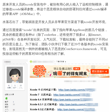
原来开发人员的xcode安装包中，被别有用心的人植入了远程控制模块，通
过修改xcode编译参数，将这个恶意模块自动的部署到任何通过xcode编译
的苹果APP（iOS/Mac）中。
水落石出了，罪魁祸首是开发人员从非苹果官方渠道下载xcode开发环境。
通过百度搜索“xcode”出来的页面，除了指向苹果AppStore的那几个链接，
其余的都是通过各种id（除了coderfun，还有使用了很多id，如lmznet、
jrl568等）在各种开发社区、人气社区、下载站发帖，最终全链到了不同id
的百度云盘上。为了验证，团队小伙伴们下载了近20个各版本的xcode安装
包，发现居然无一例外的都被植入了恶意的CoreServices.framework，可见
投放这些帖子的黑客对SEO也有相当的了解。