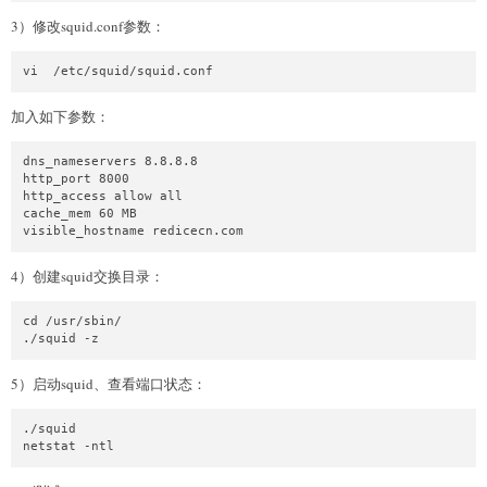
3）修改squid.conf参数：
vi  /etc/squid/squid.conf
加入如下参数：
dns_nameservers 8.8.8.8

http_port 8000

http_access allow all 

cache_mem 60 MB

visible_hostname redicecn.com
4）创建squid交换目录：
cd /usr/sbin/

./squid -z
5）启动squid、查看端口状态：
./squid

netstat -ntl