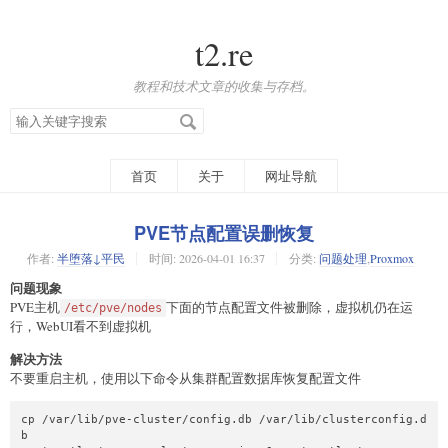
t2.re
教程和技术文章的收集与存档。
搜
索
关
键
字
首页
关于
网址导航
PVE节点配置误删恢复
作者:
半堕落↓平民
时间:
2026-04-01 16:37
分类:
问题处理
,
Proxmox
问题现象
PVE主机
下面的节点配置文件被删除，虚拟机仍在运
/etc/pve/nodes
行，WebUI看不到虚拟机
解决方法
不要重启主机，使用以下命令从集群配置数据库恢复配置文件
cp /var/lib/pve-cluster/config.db /var/lib/clusterconfig.d
b
