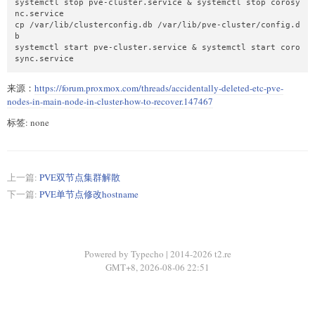
systemctl stop pve-cluster.service & systemctl stop corosy
nc.service

cp /var/lib/clusterconfig.db /var/lib/pve-cluster/config.d
b

systemctl start pve-cluster.service & systemctl start coro
sync.service
来源：
https://forum.proxmox.com/threads/accidentally-deleted-etc-pve-
nodes-in-main-node-in-cluster-how-to-recover.147467
标签: none
上一篇:
PVE双节点集群解散
下一篇:
PVE单节点修改hostname
Powered by Typecho | 2014-2026 t2.re
GMT+8, 2026-08-06 22:51