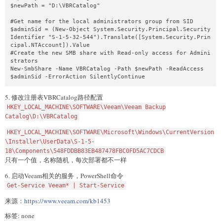
$newPath = "D:\VBRCatalog"

#Get name for the local administrators group from SID

$adminSid = (New-Object System.Security.Principal.Security
Identifier "S-1-5-32-544").Translate([System.Security.Prin
cipal.NTAccount]).Value

#Create the new SMB share with Read-only access for Admini
strators

New-SmbShare -Name VBRCatalog -Path $newPath -ReadAccess 
$adminSid -ErrorAction SilentlyContinue
5. 修改注册表VBRCatalog路径配置
HKEY_LOCAL_MACHINE\SOFTWARE\Veeam\Veeam Backup
Catalog\D:\VBRCatalog
HKEY_LOCAL_MACHINE\SOFTWARE\Microsoft\Windows\CurrentVersion
\Installer\UserData\S-1-5-
18\Components\548FDDBB83EB487478FBC0FD5AC7CDCB
只有一个值，名称随机，每次部署都不一样
6. 启动Veeam相关的服务，PowerShell命令
Get-Service Veeam* | Start-Service
来源：
https://www.veeam.com/kb1453
标签: none