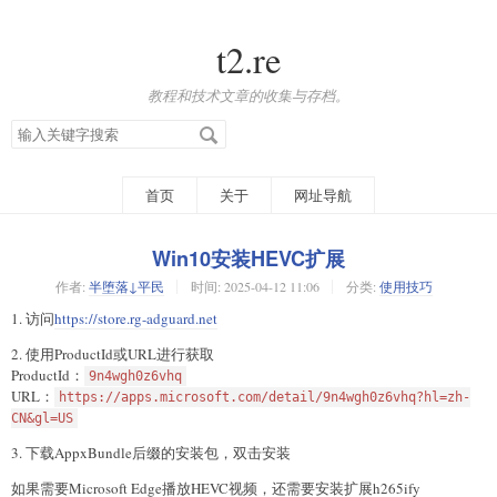
t2.re
教程和技术文章的收集与存档。
搜
索
关
键
字
首页
关于
网址导航
Win10安装HEVC扩展
作者:
半堕落↓平民
时间:
2025-04-12 11:06
分类:
使用技巧
1. 访问
https://store.rg-adguard.net
2. 使用ProductId或URL进行获取
ProductId：
9n4wgh0z6vhq
URL：
https://apps.microsoft.com/detail/9n4wgh0z6vhq?hl=zh-
CN&gl=US
3. 下载AppxBundle后缀的安装包，双击安装
如果需要Microsoft Edge播放HEVC视频，还需要安装扩展h265ify